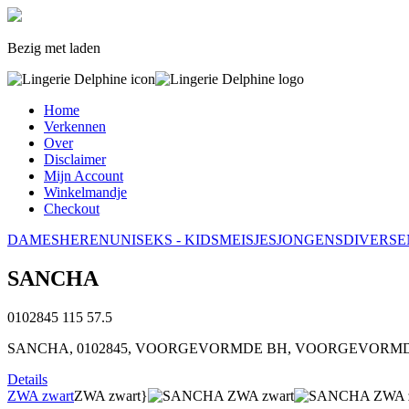
Bezig met laden
Home
Verkennen
Over
Disclaimer
Mijn Account
Winkelmandje
Checkout
DAMES
HEREN
UNISEKS - KIDS
MEISJES
JONGENS
DIVERSE
SANCHA
0102845
115
57.5
SANCHA, 0102845, VOORGEVORMDE BH, VOORGEVORMDE BH, MAR
Details
ZWA zwart
ZWA zwart}