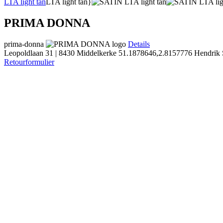
LTA light tan
LTA light tan}
PRIMA DONNA
prima-donna
Details
Leopoldlaan 31 | 8430 Middelkerke
51.1878646,2.8157776
Hendrik 
Retourformulier