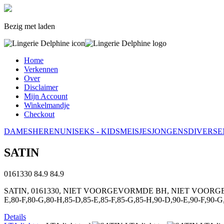
Bezig met laden
Home
Verkennen
Over
Disclaimer
Mijn Account
Winkelmandje
Checkout
DAMES
HEREN
UNISEKS - KIDS
MEISJES
JONGENS
DIVERSE
SATIN
0161330
84.9
84.9
SATIN, 0161330, NIET VOORGEVORMDE BH, NIET VOORGEVORMD
E,80-F,80-G,80-H,85-D,85-E,85-F,85-G,85-H,90-D,90-E,90-F,90-G
Details