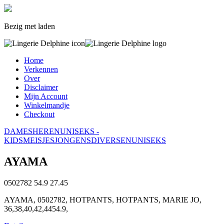
Bezig met laden
Home
Verkennen
Over
Disclaimer
Mijn Account
Winkelmandje
Checkout
DAMES
HEREN
UNISEKS -
KIDS
MEISJES
JONGENS
DIVERSEN
UNISEKS
AYAMA
0502782
54.9
27.45
AYAMA, 0502782, HOTPANTS, HOTPANTS, MARIE JO,
36,38,40,42,4454.9,