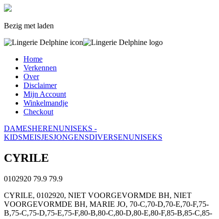
Bezig met laden
Home
Verkennen
Over
Disclaimer
Mijn Account
Winkelmandje
Checkout
DAMES
HEREN
UNISEKS -
KIDS
MEISJES
JONGENS
DIVERSEN
UNISEKS
CYRILE
0102920
79.9
79.9
CYRILE, 0102920, NIET VOORGEVORMDE BH, NIET
VOORGEVORMDE BH, MARIE JO, 70-C,70-D,70-E,70-F,75-
B,75-C,75-D,75-E,75-F,80-B,80-C,80-D,80-E,80-F,85-B,85-C,85-