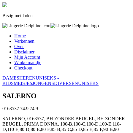
Bezig met laden
Home
Verkennen
Over
Disclaimer
Mijn Account
Winkelmandje
Checkout
DAMES
HEREN
UNISEKS -
KIDS
MEISJES
JONGENS
DIVERSEN
UNISEKS
SALERNO
0163537
74.9
74.9
SALERNO, 0163537, BH ZONDER BEUGEL, BH ZONDER
BEUGEL, PRIMA DONNA, 100-B,100-C,100-D,100-E,110-
D,110-E,80-D,80-E,80-F,85-B,85-C,85-D,85-E,85-F,90-B,90-