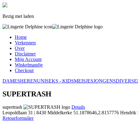
Bezig met laden
Home
Verkennen
Over
Disclaimer
Mijn Account
Winkelmandje
Checkout
DAMES
HEREN
UNISEKS - KIDS
MEISJES
JONGENS
DIVERSE
SUPERTRASH
supertrash
Details
Leopoldlaan 31 | 8430 Middelkerke
51.1878646,2.8157776
Hendrik 
Retourformulier